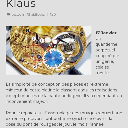
Klaus
Plus…
posted in:
Rhabillages
|
0
Sur l’Établi 2011 – 2022
Marques Suisses du XXe siècle
17 Janvier
Un
Grands Horlogers
quantième
perpétuel
Abraham-Louis Breguet
imaginé par
un génie,
Christian Gottfried Hahn
cela se
mérite.
Jean-Antoine Lépine
La simplicité de conception des pièces et l’extrême
Dossiers constructeur
minceur de cette platine la classent dans les réalisations
exceptionnelles de la haute horlogerie. Il y a cependant un
Fabricants et poinçons
inconvénient majeur.
Exemple de tarifs manufacture
Pour le réparateur : l’assemblage des rouages requiert une
extrême précision. Tout doit être synchronisé avant la
Outillage horloger
pose du pont de rouages : le jour, le mois, l’année