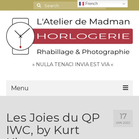
French
Search
for:
» NULLA TENACI INVIA EST VIA «
Menu
Le Journal
Les Joies du QP
17
Contact
JAN 2022
IWC, by Kurt
Espace Clients