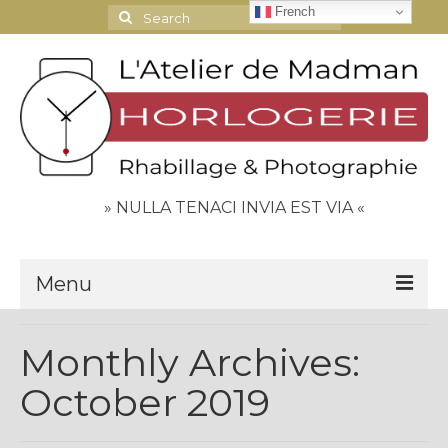
French
Search
for:
» NULLA TENACI INVIA EST VIA «
Menu
Le Journal
Monthly Archives:
Contact
October 2019
Espace Clients