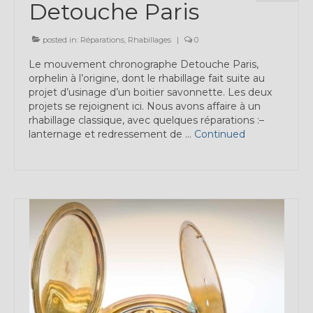
Detouche Paris
Expositions
Témoignages
posted in:
Réparations
,
Rhabillages
|
0
Le mouvement chronographe Detouche Paris,
A Propos
orphelin à l’origine, dont le rhabillage fait suite au
projet d’usinage d’un boitier savonnette. Les deux
projets se rejoignent ici. Nous avons affaire à un
rhabillage classique, avec quelques réparations :–
lanternage et redressement de …
Continued