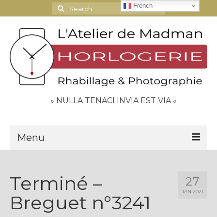
French
Search
for:
» NULLA TENACI INVIA EST VIA «
Menu
Le Journal
Terminé –
27
Contact
JAN 2021
Breguet n°3241
Espace Clients