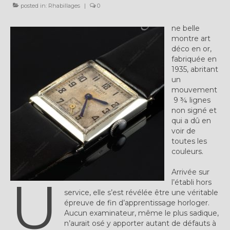
posted in:
Plus…
Rhabillages
|
0
Sur l’Établi 2011 – 2022
ne belle
montre art
Marques Suisses du XXe siècle
déco en or,
fabriquée en
1935, abritant
Grands Horlogers
un
mouvement
Abraham-Louis Breguet
9 ¾ lignes
non signé et
Christian Gottfried Hahn
qui a dû en
voir de
Jean-Antoine Lépine
toutes les
couleurs.
Dossiers constructeur
Arrivée sur
U
Fabricants et poinçons
l’établi hors
service, elle s’est révélée être une véritable
Exemple de tarifs manufacture
épreuve de fin d’apprentissage horloger.
Aucun examinateur, même le plus sadique,
Outillage horloger
n’aurait osé y apporter autant de défauts à