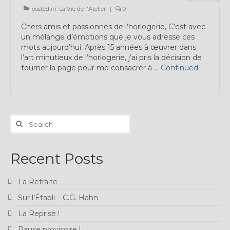
Expositions
posted in:
La Vie de l'Atelier
|
0
Chers amis et passionnés de l’horlogerie, C’est avec
Témoignages
un mélange d’émotions que je vous adresse ces
mots aujourd’hui. Après 15 années à œuvrer dans
A Propos
l’art minutieux de l’horlogerie, j’ai pris la décision de
tourner la page pour me consacrer à …
Continued
Search
for:
Recent Posts
La Retraite
Sur l’Établi – C.G. Hahn
La Reprise !
Pause provisoire !