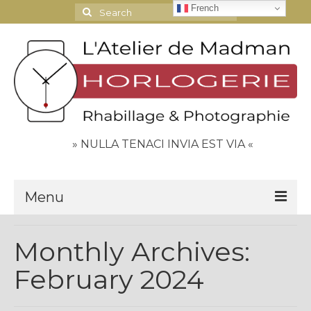
French
Search
for:
» NULLA TENACI INVIA EST VIA «
Menu
Le Journal
Monthly Archives:
Contact
February 2024
Espace Clients