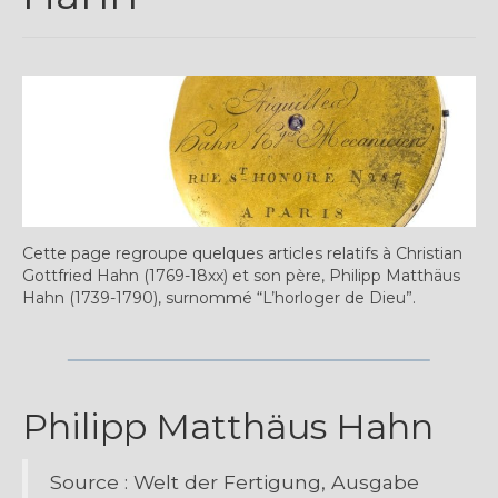
Plus…
Sur l’Établi 2011 – 2022
Marques Suisses du XXe siècle
Grands Horlogers
Abraham-Louis Breguet
Christian Gottfried Hahn
Cette page regroupe quelques articles relatifs à Christian
Gottfried Hahn (1769-18xx) et son père, Philipp Matthäus
Jean-Antoine Lépine
Hahn (1739-1790), surnommé “L’horloger de Dieu”.
Dossiers constructeur
Fabricants et poinçons
Philipp Matthäus Hahn
Exemple de tarifs manufacture
Outillage horloger
Source : Welt der Fertigung, Ausgabe