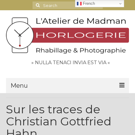
French
Search
for:
» NULLA TENACI INVIA EST VIA «
Menu
Le Journal
Sur les traces de
Contact
Christian Gottfried
Espace Clients
Hahn