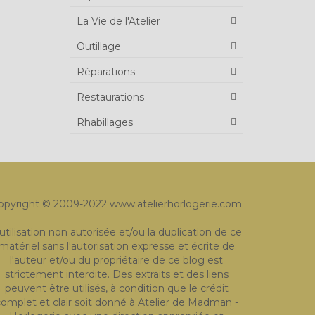
La Vie de l'Atelier
Outillage
Réparations
Restaurations
Rhabillages
opyright © 2009-2022 www.atelierhorlogerie.com
'utilisation non autorisée et/ou la duplication de ce
matériel sans l'autorisation expresse et écrite de
l'auteur et/ou du propriétaire de ce blog est
strictement interdite. Des extraits et des liens
peuvent être utilisés, à condition que le crédit
omplet et clair soit donné à Atelier de Madman -