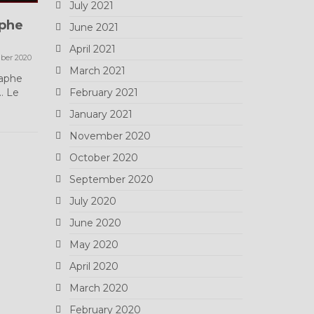
July 2021
aphe
Terminé – Montre Leroy
Rhabill
June 2021
Paris
Chrono
April 2021
ber 2020
9 October 2020
March 2021
raphe
Une précision redoutable pour
Le rhabill
… Le
cette montre de communion du
February 2021
permis de 
début du 20e siècle !. Le...
mouvemen
January 2021
richement
November 2020
October 2020
September 2020
July 2020
June 2020
May 2020
April 2020
March 2020
February 2020