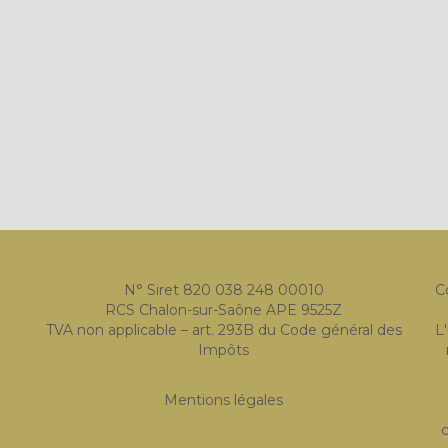
N° Siret 820 038 248 00010
C
RCS Chalon-sur-Saône APE 9525Z
TVA non applicable – art. 293B du Code général des
L
Impôts
Mentions légales
c