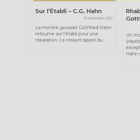
ulette
Sur l’Établi – C.G. Hahn
Rhab
Gott
10 December 2022
 February 2021
La montre gousset Gottfried Hahn
retourne sur l’établi pour une
me ! Cette
Un mo
réparation. Le ressort rappel du...
mproviste
(répéti
except
Hahn s