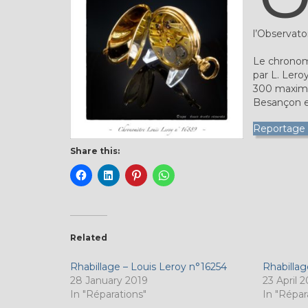
l’Observato
Le chronom
par L. Lero
300 maximu
Besançon e
Reportage i
Share this:
Related
Rhabillage – Louis Leroy n°16254
Rhabillag
28 January 2019
23 April 
In "Réparations"
In "Répar