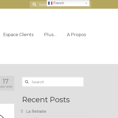
French
Search
for:
Espace Clients
Plus…
A Propos
Search
17
for:
MAY 2019
Recent Posts
La Retraite