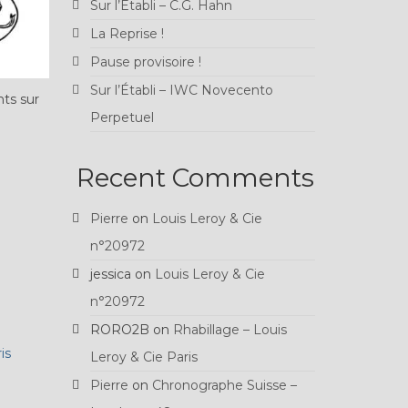
Sur l’Établi – C.G. Hahn
La Reprise !
Pause provisoire !
Sur l’Établi – IWC Novecento
nts sur
Perpetuel
Recent Comments
Pierre
on
Louis Leroy & Cie
n°20972
jessica
on
Louis Leroy & Cie
n°20972
RORO2B
on
Rhabillage – Louis
is
Leroy & Cie Paris
Pierre
on
Chronographe Suisse –