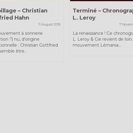
illage – Christian
Terminé – Chronogr
fried Hahn
L. Leroy
11 August 2019
7 Novem
uvement à sonnerie
La renaissance ! Ce chronog
tion ?) nu, d’origine
L. Leroy & Cie revient de loin
ionnelle : Christian Gottfried
mouvement Lémania...
emble être...