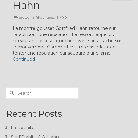
Hahn
Expositions
Témoignages
posted in:
Rhabillages
|
0
La montre gousset Gottfried Hahn retourne sur
A Propos
l’établi pour une réparation. Le ressort rappel du
râteau s’est brisé à la jonction avec son attache sur
le mouvement. Comme il est très hasardeux de
tenter une réparation par soudure d’une lame …
Continued
Search
for:
Recent Posts
La Retraite
Sur l’Établi – C.G. Hahn