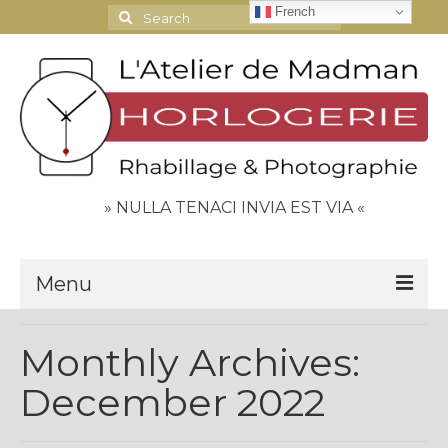
French
Search
for:
» NULLA TENACI INVIA EST VIA «
Menu
Le Journal
Monthly Archives:
Contact
December 2022
Espace Clients