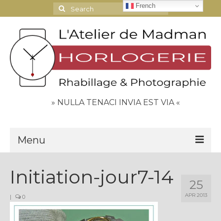
French
Search
for:
» NULLA TENACI INVIA EST VIA «
Menu
Le Journal
Initiation-jour7-14
25
Contact
APR 2013
|
0
Espace Clients