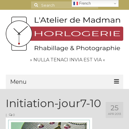
French
Search
for:
» NULLA TENACI INVIA EST VIA «
Menu
Le Journal
Initiation-jour7-10
25
Contact
APR 2013
|
0
Espace Clients