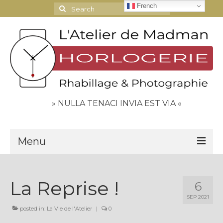
French
Search
for:
» NULLA TENACI INVIA EST VIA «
Menu
Le Journal
La Reprise !
6
Contact
SEP 2021
Espace Clients
posted in:
La Vie de l'Atelier
|
0