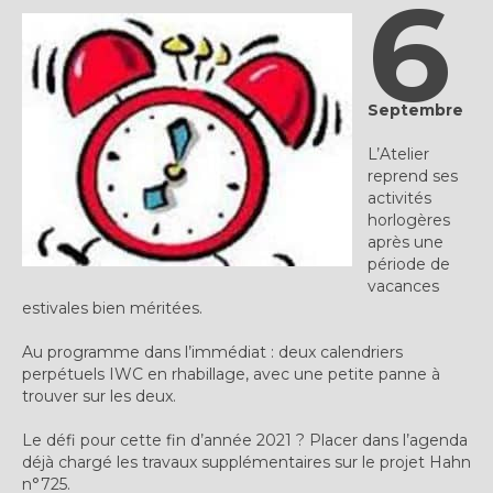
6
Plus…
Sur l’Établi 2011 – 2022
Marques Suisses du XXe siècle
Septembre
Grands Horlogers
L’Atelier
reprend ses
Abraham-Louis Breguet
activités
horlogères
Christian Gottfried Hahn
après une
période de
Jean-Antoine Lépine
vacances
estivales bien méritées.
Dossiers constructeur
Au programme dans l’immédiat : deux calendriers
perpétuels IWC en rhabillage, avec une petite panne à
Fabricants et poinçons
trouver sur les deux.
Exemple de tarifs manufacture
Le défi pour cette fin d’année 2021 ? Placer dans l’agenda
déjà chargé les travaux supplémentaires sur le projet Hahn
Outillage horloger
n°725.