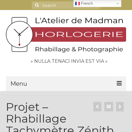
French
Search
for:
» NULLA TENACI INVIA EST VIA «
Menu
Le Journal
Projet –
Contact
Rhabillage
Espace Clients
Tachymètre Zénith