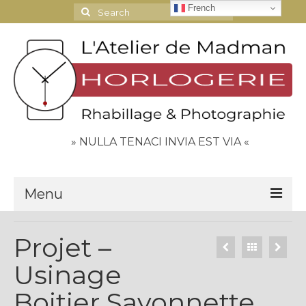
French
Search
for:
» NULLA TENACI INVIA EST VIA «
Menu
Le Journal
Projet –
Contact
Usinage
Espace Clients
Boitier Savonnette