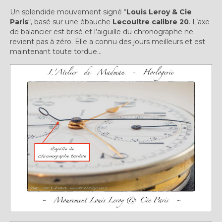
Plus…
Un splendide mouvement signé “
Louis Leroy & Cie
Paris
“, basé sur une ébauche
Lecoultre calibre 20
. L’axe
Sur l’Établi 2011 – 2022
de balancier est brisé et l’aiguille du chronographe ne
revient pas à zéro. Elle a connu des jours meilleurs et est
Marques Suisses du XXe siècle
maintenant toute tordue…
Grands Horlogers
Abraham-Louis Breguet
Christian Gottfried Hahn
Jean-Antoine Lépine
Dossiers constructeur
Fabricants et poinçons
Exemple de tarifs manufacture
Outillage horloger