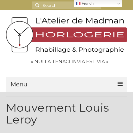
French
Search
for:
» NULLA TENACI INVIA EST VIA «
Menu
Le Journal
Mouvement Louis
Contact
Leroy
Espace Clients