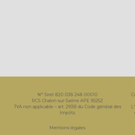
N° Siret 820 038 248 00010
C
RCS Chalon-sur-Saône APE 9525Z
TVA non applicable – art. 293B du Code général des
L
Impôts
Mentions légales