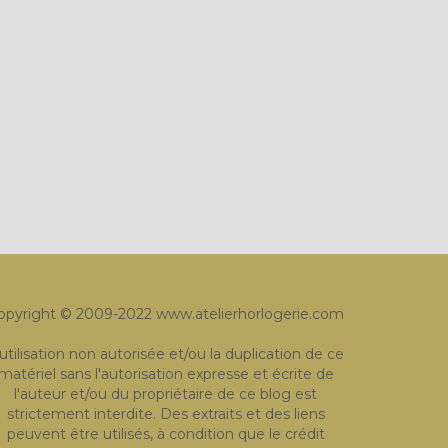
opyright © 2009-2022 www.atelierhorlogerie.com
'utilisation non autorisée et/ou la duplication de ce
matériel sans l'autorisation expresse et écrite de
l'auteur et/ou du propriétaire de ce blog est
strictement interdite. Des extraits et des liens
peuvent être utilisés, à condition que le crédit