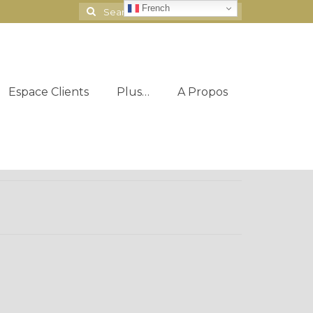
French
Search
for:
Espace Clients
Plus…
A Propos