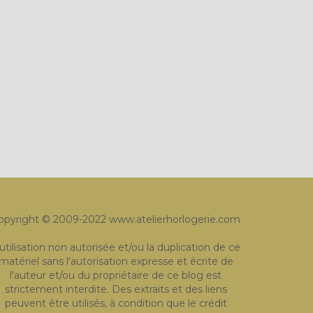
opyright © 2009-2022 www.atelierhorlogerie.com
'utilisation non autorisée et/ou la duplication de ce
matériel sans l'autorisation expresse et écrite de
l'auteur et/ou du propriétaire de ce blog est
strictement interdite. Des extraits et des liens
peuvent être utilisés, à condition que le crédit