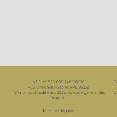
N° Siret 820 038 248 00010
C
RCS Chalon-sur-Saône APE 9525Z
TVA non applicable – art. 293B du Code général des
L
Impôts
Mentions légales