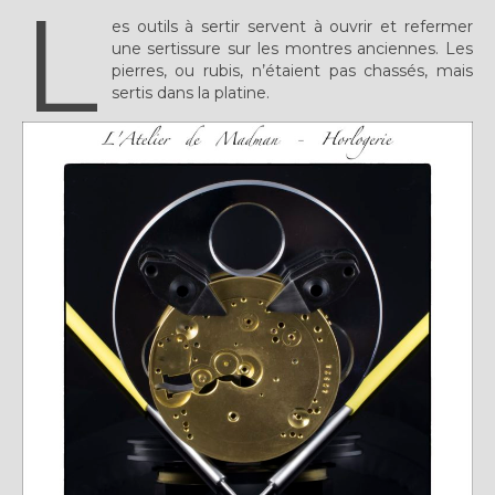
L
Plus…
es outils à sertir servent à ouvrir et refermer
une sertissure sur les montres anciennes. Les
Sur l’Établi 2011 – 2022
pierres, ou rubis, n’étaient pas chassés, mais
sertis dans la platine.
Marques Suisses du XXe siècle
Grands Horlogers
Abraham-Louis Breguet
Christian Gottfried Hahn
Jean-Antoine Lépine
Dossiers constructeur
Fabricants et poinçons
Exemple de tarifs manufacture
Outillage horloger