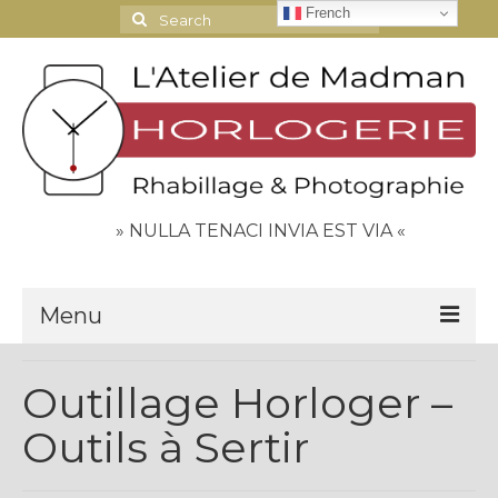
French
Search
for:
» NULLA TENACI INVIA EST VIA «
Menu
Le Journal
Outillage Horloger –
Contact
Outils à Sertir
Espace Clients