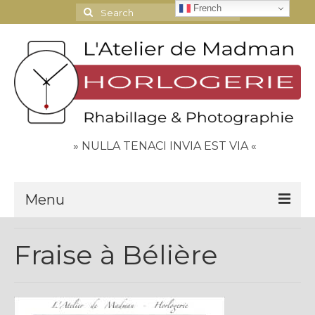
French
Search
for:
» NULLA TENACI INVIA EST VIA «
Menu
Le Journal
Fraise à Bélière
Contact
Espace Clients