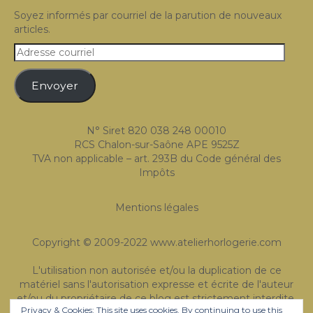
Expositions
Soyez informés par courriel de la parution de nouveaux
articles.
Témoignages
Adresse
courriel
A Propos
Envoyer
N° Siret 820 038 248 00010
RCS Chalon-sur-Saône APE 9525Z
TVA non applicable – art. 293B du Code général des
Impôts
Mentions légales
Copyright © 2009-2022 www.atelierhorlogerie.com
L'utilisation non autorisée et/ou la duplication de ce
matériel sans l'autorisation expresse et écrite de l'auteur
et/ou du propriétaire de ce blog est strictement interdite.
Privacy & Cookies: This site uses cookies. By continuing to use this
Des extraits et des liens peuvent être utilisés, à condition