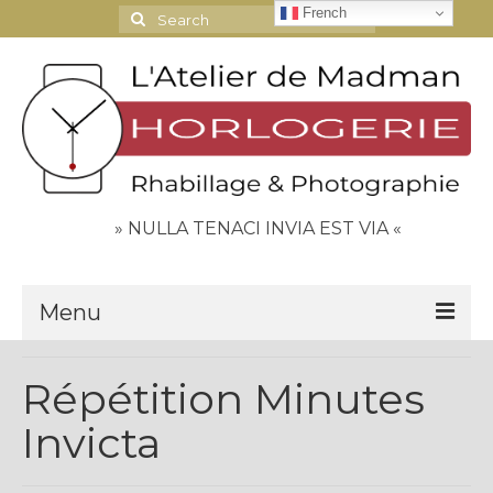
French
Search
for:
» NULLA TENACI INVIA EST VIA «
Menu
Le Journal
Répétition Minutes
Contact
Invicta
Espace Clients