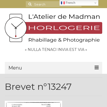
French
Search
for:
» NULLA TENACI INVIA EST VIA «
Menu
Le Journal
Brevet n°13247
Contact
Espace Clients