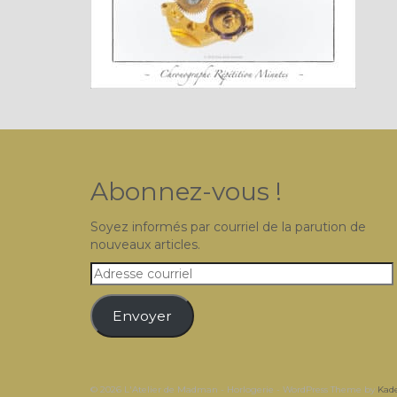
Abonnez-vous !
Soyez informés par courriel de la parution de
nouveaux articles.
Adresse
courriel
Envoyer
© 2026 L'Atelier de Madman - Horlogerie - WordPress Theme by
Kad