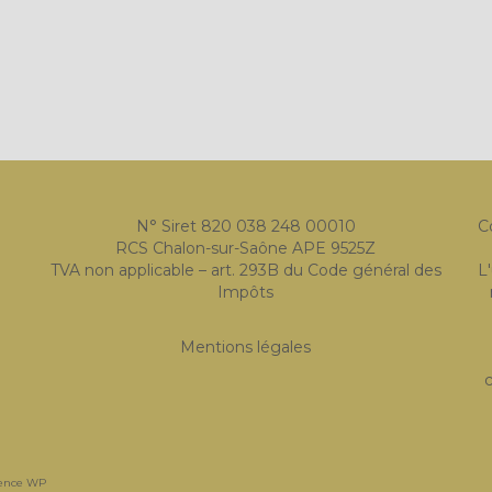
N° Siret 820 038 248 00010
C
RCS Chalon-sur-Saône APE 9525Z
TVA non applicable – art. 293B du Code général des
L
Impôts
Mentions légales
c
ence WP