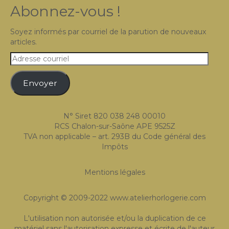
Abonnez-vous !
Expositions
Témoignages
Soyez informés par courriel de la parution de nouveaux
articles.
A Propos
Adresse
courriel
Envoyer
N° Siret 820 038 248 00010
RCS Chalon-sur-Saône APE 9525Z
TVA non applicable – art. 293B du Code général des
Impôts
Mentions légales
Copyright © 2009-2022 www.atelierhorlogerie.com
L'utilisation non autorisée et/ou la duplication de ce
matériel sans l'autorisation expresse et écrite de l'auteur