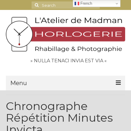
French
Search
for:
» NULLA TENACI INVIA EST VIA «
Menu
Le Journal
Chronographe
Contact
Répétition Minutes
Espace Clients
Invicta