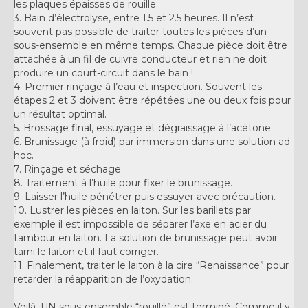
les plaques épaisses de rouille.
3. Bain d’électrolyse, entre 1.5 et 2.5 heures. Il n’est
souvent pas possible de traiter toutes les pièces d’un
sous-ensemble en même temps. Chaque pièce doit être
attachée à un fil de cuivre conducteur et rien ne doit
produire un court-circuit dans le bain !
4. Premier rinçage à l’eau et inspection. Souvent les
étapes 2 et 3 doivent être répétées une ou deux fois pour
un résultat optimal.
5. Brossage final, essuyage et dégraissage à l’acétone.
6. Brunissage (à froid) par immersion dans une solution ad-
hoc.
7. Rinçage et séchage.
8. Traitement à l’huile pour fixer le brunissage.
9. Laisser l’huile pénétrer puis essuyer avec précaution.
10. Lustrer les pièces en laiton. Sur les barillets par
exemple il est impossible de séparer l’axe en acier du
tambour en laiton. La solution de brunissage peut avoir
tarni le laiton et il faut corriger.
11. Finalement, traiter le laiton à la cire “Renaissance” pour
retarder la réapparition de l’oxydation.
Voilà, UN sous-ensemble “rouillé” est terminé. Comme il y