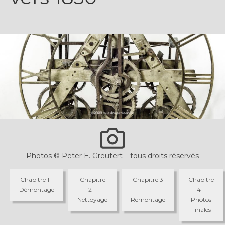
Plus…
Sur l’Établi 2011 – 2022
Marques Suisses du XXe siècle
Grands Horlogers
Abraham-Louis Breguet
Christian Gottfried Hahn
Jean-Antoine Lépine
Dossiers constructeur
Photos © Peter E. Greutert – tous droits réservés
Fabricants et poinçons
Chapitre 1 –
Chapitre
Chapitre 3
Chapitre
Démontage
2 –
–
4 –
Exemple de tarifs manufacture
Nettoyage
Remontage
Photos
Finales
Outillage horloger