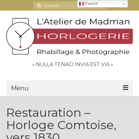
French
Search
for:
» NULLA TENACI INVIA EST VIA «
Menu
Le Journal
Restauration –
Contact
Horloge Comtoise,
Espace Clients
vers 1830