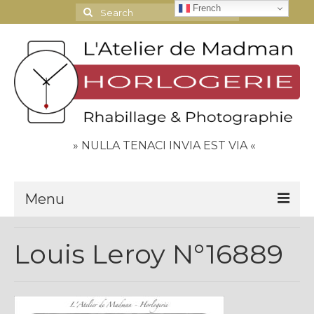
French
Search
for:
» NULLA TENACI INVIA EST VIA «
Menu
Le Journal
Louis Leroy N°16889
Contact
Espace Clients