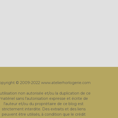
opyright © 2009-2022 www.atelierhorlogerie.com
'utilisation non autorisée et/ou la duplication de ce
matériel sans l'autorisation expresse et écrite de
l'auteur et/ou du propriétaire de ce blog est
strictement interdite. Des extraits et des liens
peuvent être utilisés, à condition que le crédit