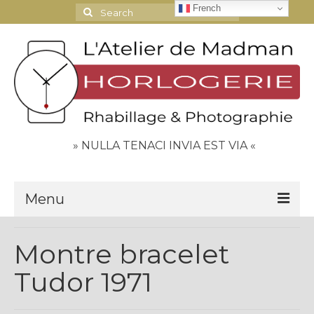
French
Search
for:
» NULLA TENACI INVIA EST VIA «
Menu
Le Journal
Montre bracelet
Contact
Tudor 1971
Espace Clients