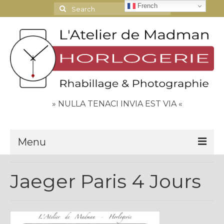
French
Search
for:
» NULLA TENACI INVIA EST VIA «
Menu
Le Journal
Jaeger Paris 4 Jours
Contact
Espace Clients