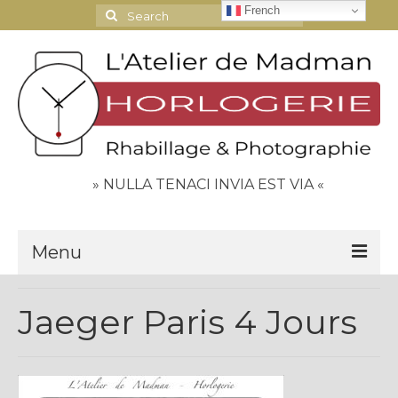
French
Search
for:
» NULLA TENACI INVIA EST VIA «
Menu
Le Journal
Jaeger Paris 4 Jours
Contact
Espace Clients