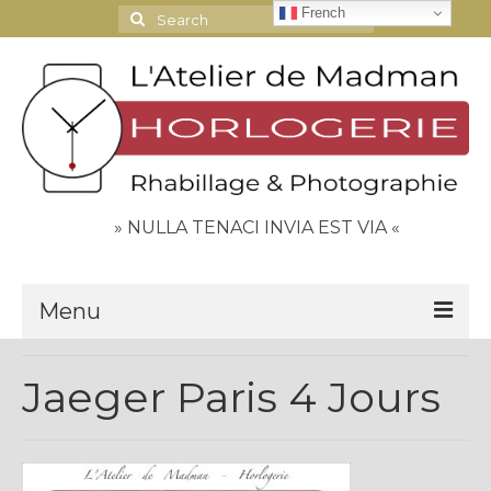
French
Search
for:
» NULLA TENACI INVIA EST VIA «
Menu
Le Journal
Jaeger Paris 4 Jours
Contact
Espace Clients