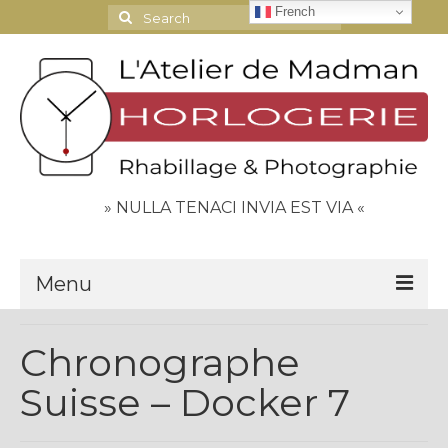
French
Search
for:
» NULLA TENACI INVIA EST VIA «
Menu
Le Journal
Chronographe
Contact
Suisse – Docker 7
Espace Clients