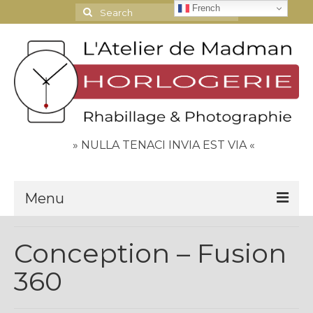
French
Search
for:
» NULLA TENACI INVIA EST VIA «
Menu
Le Journal
Conception – Fusion
Contact
360
Espace Clients