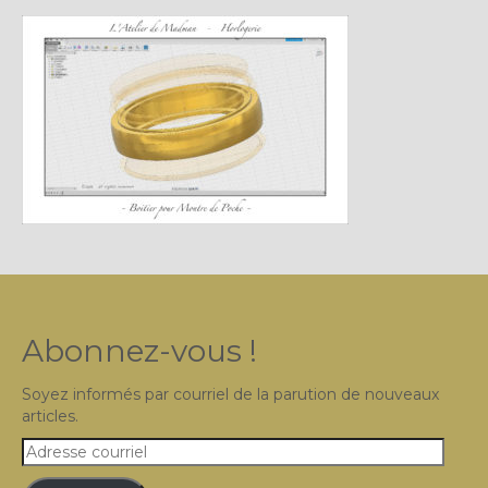
Plus…
Sur l’Établi 2011 – 2022
Marques Suisses du XXe siècle
Grands Horlogers
Abraham-Louis Breguet
Christian Gottfried Hahn
Jean-Antoine Lépine
Dossiers constructeur
Abonnez-vous !
Fabricants et poinçons
Soyez informés par courriel de la parution de nouveaux
articles.
Exemple de tarifs manufacture
Adresse
Outillage horloger
courriel