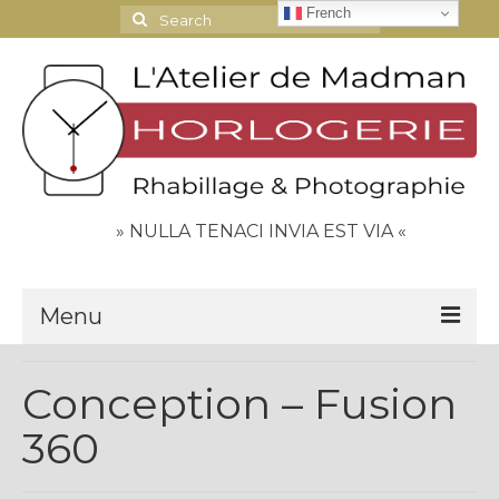
French
Search
for:
» NULLA TENACI INVIA EST VIA «
Menu
Le Journal
Conception – Fusion
Contact
360
Espace Clients