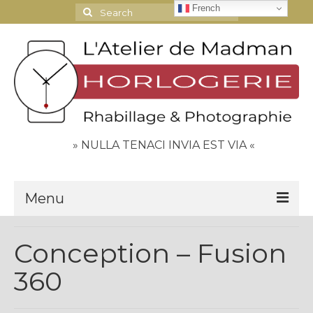
French
Search
for:
» NULLA TENACI INVIA EST VIA «
Menu
Le Journal
Conception – Fusion
Contact
360
Espace Clients