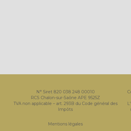
N° Siret 820 038 248 00010
C
RCS Chalon-sur-Saône APE 9525Z
TVA non applicable – art. 293B du Code général des
L
Impôts
Mentions légales