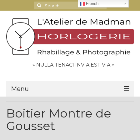
French
Search
for:
» NULLA TENACI INVIA EST VIA «
Menu
Le Journal
Boitier Montre de
Contact
Gousset
Espace Clients