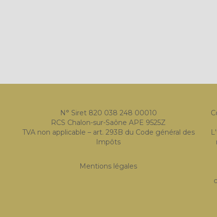
N° Siret 820 038 248 00010
C
RCS Chalon-sur-Saône APE 9525Z
TVA non applicable – art. 293B du Code général des
L
Impôts
Mentions légales
c