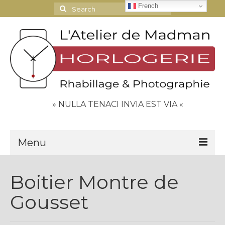
French
Search
for:
» NULLA TENACI INVIA EST VIA «
Menu
Le Journal
Boitier Montre de
Contact
Gousset
Espace Clients