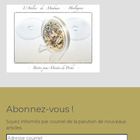
Plus…
Sur l’Établi 2011 – 2022
Marques Suisses du XXe siècle
Grands Horlogers
Abraham-Louis Breguet
Christian Gottfried Hahn
Jean-Antoine Lépine
Dossiers constructeur
Abonnez-vous !
Fabricants et poinçons
Exemple de tarifs manufacture
Soyez informés par courriel de la parution de nouveaux
articles.
Outillage horloger
Adresse