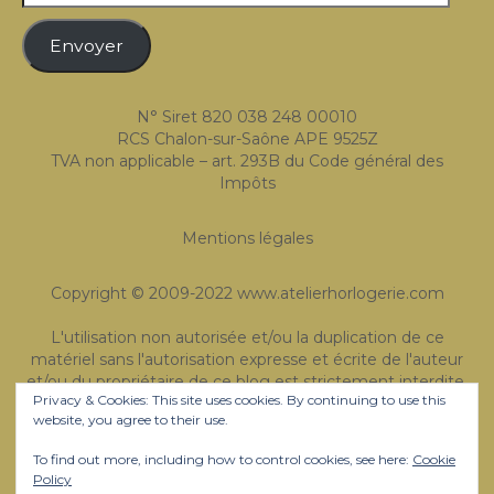
courriel
Expositions
Envoyer
Témoignages
A Propos
N° Siret 820 038 248 00010
RCS Chalon-sur-Saône APE 9525Z
TVA non applicable – art. 293B du Code général des
Impôts
Mentions légales
Copyright © 2009-2022 www.atelierhorlogerie.com
L'utilisation non autorisée et/ou la duplication de ce
matériel sans l'autorisation expresse et écrite de l'auteur
et/ou du propriétaire de ce blog est strictement interdite.
Privacy & Cookies: This site uses cookies. By continuing to use this
Des extraits et des liens peuvent être utilisés, à condition
website, you agree to their use.
que le crédit complet et clair soit donné à Atelier de
Madman - Horlogerie avec une direction appropriée et
To find out more, including how to control cookies, see here:
Cookie
spécifique au contenu original.
Policy