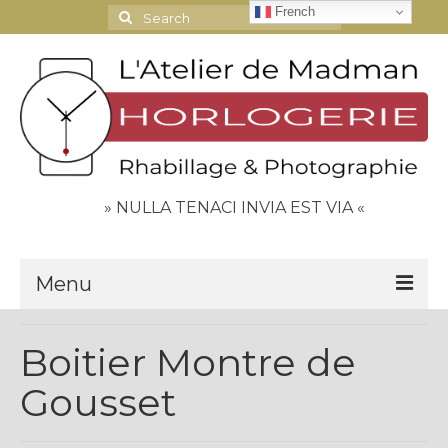
French
Search
for:
» NULLA TENACI INVIA EST VIA «
Menu
Le Journal
Boitier Montre de
Contact
Gousset
Espace Clients