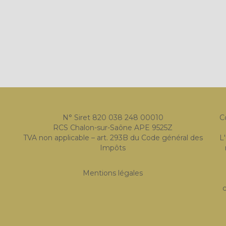
N° Siret 820 038 248 00010
C
RCS Chalon-sur-Saône APE 9525Z
TVA non applicable – art. 293B du Code général des
L
Impôts
Mentions légales
c