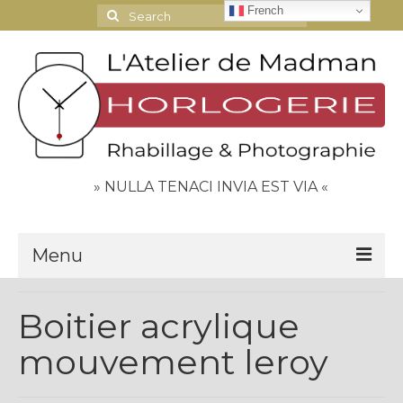
French
Search
for:
» NULLA TENACI INVIA EST VIA «
Menu
Le Journal
Boitier acrylique
Contact
mouvement leroy
Espace Clients