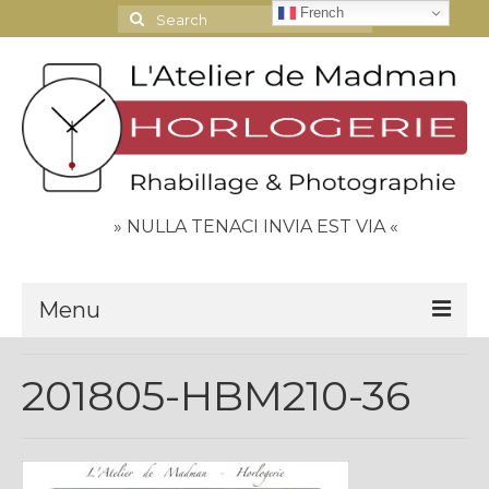
French
Search
for:
» NULLA TENACI INVIA EST VIA «
Menu
Le Journal
201805-HBM210-36
Contact
Espace Clients