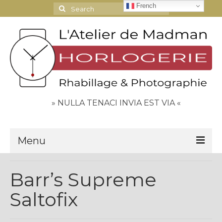
French
Search
for:
» NULLA TENACI INVIA EST VIA «
Menu
Le Journal
Barr’s Supreme
Contact
Saltofix
Espace Clients