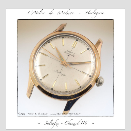
Plus…
Sur l’Établi 2011 – 2022
Marques Suisses du XXe siècle
Grands Horlogers
Abraham-Louis Breguet
Christian Gottfried Hahn
Jean-Antoine Lépine
Dossiers constructeur
Fabricants et poinçons
Exemple de tarifs manufacture
Outillage horloger