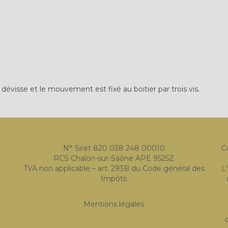
dévisse et le mouvement est fixé au boitier par trois vis.
N° Siret 820 038 248 00010
C
RCS Chalon-sur-Saône APE 9525Z
TVA non applicable – art. 293B du Code général des
L
Impôts
Mentions légales
c