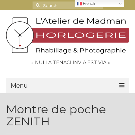
French
Search
for:
» NULLA TENACI INVIA EST VIA «
Menu
Le Journal
Montre de poche
Contact
ZENITH
Espace Clients