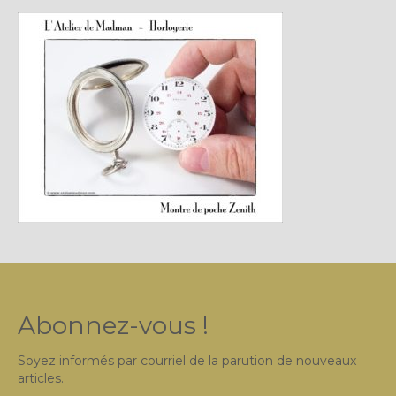
Plus…
Sur l’Établi 2011 – 2022
Marques Suisses du XXe siècle
Grands Horlogers
Abraham-Louis Breguet
Christian Gottfried Hahn
Jean-Antoine Lépine
Dossiers constructeur
Fabricants et poinçons
Abonnez-vous !
Exemple de tarifs manufacture
Soyez informés par courriel de la parution de nouveaux
Outillage horloger
articles.