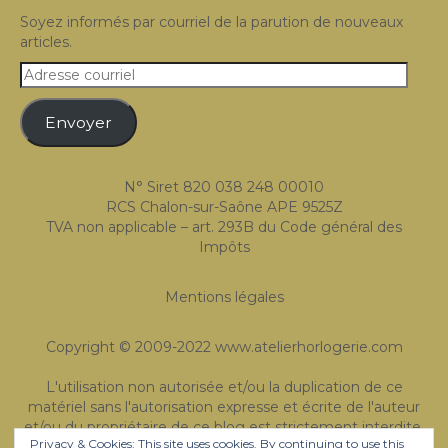
Expositions
Soyez informés par courriel de la parution de nouveaux
articles.
Témoignages
Adresse
courriel
A Propos
Envoyer
N° Siret 820 038 248 00010
RCS Chalon-sur-Saône APE 9525Z
TVA non applicable – art. 293B du Code général des
Impôts
Mentions légales
Copyright © 2009-2022 www.atelierhorlogerie.com
L'utilisation non autorisée et/ou la duplication de ce
matériel sans l'autorisation expresse et écrite de l'auteur
et/ou du propriétaire de ce blog est strictement interdite.
Privacy & Cookies: This site uses cookies. By continuing to use this
Des extraits et des liens peuvent être utilisés, à condition