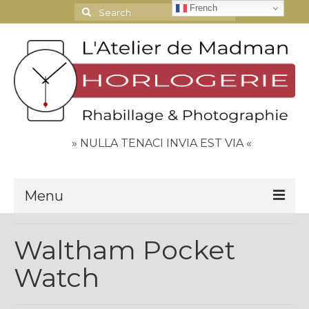
French
Search
for:
» NULLA TENACI INVIA EST VIA «
Menu
Le Journal
Waltham Pocket
Contact
Watch
Espace Clients