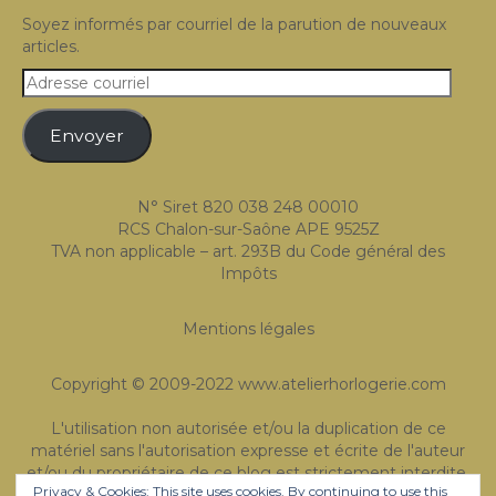
Expositions
Soyez informés par courriel de la parution de nouveaux
articles.
Témoignages
Adresse
courriel
A Propos
Envoyer
N° Siret 820 038 248 00010
RCS Chalon-sur-Saône APE 9525Z
TVA non applicable – art. 293B du Code général des
Impôts
Mentions légales
Copyright © 2009-2022 www.atelierhorlogerie.com
L'utilisation non autorisée et/ou la duplication de ce
matériel sans l'autorisation expresse et écrite de l'auteur
et/ou du propriétaire de ce blog est strictement interdite.
Privacy & Cookies: This site uses cookies. By continuing to use this
Des extraits et des liens peuvent être utilisés, à condition