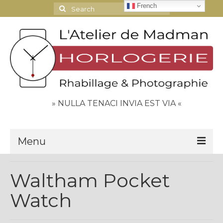
French
Search
for:
» NULLA TENACI INVIA EST VIA «
Menu
Le Journal
Waltham Pocket
Contact
Watch
Espace Clients