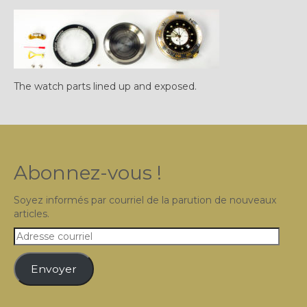
Plus…
Sur l’Établi 2011 – 2022
Marques Suisses du XXe siècle
The watch parts lined up and exposed.
Grands Horlogers
Abraham-Louis Breguet
Christian Gottfried Hahn
Abonnez-vous !
Jean-Antoine Lépine
Soyez informés par courriel de la parution de nouveaux
Dossiers constructeur
articles.
Adresse
Fabricants et poinçons
courriel
Exemple de tarifs manufacture
Envoyer
Outillage horloger