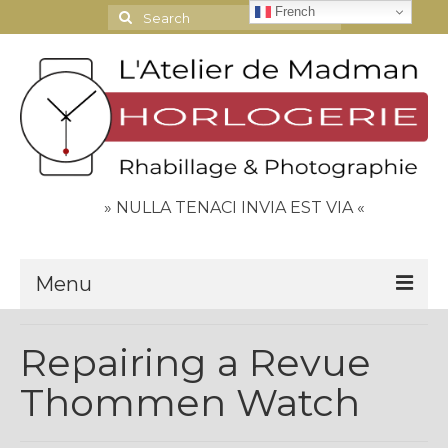
French
Search
for:
» NULLA TENACI INVIA EST VIA «
Menu
Le Journal
Repairing a Revue
Contact
Thommen Watch
Espace Clients