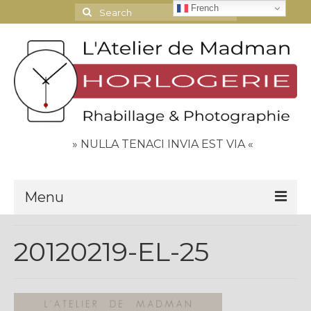
French
Search
for:
» NULLA TENACI INVIA EST VIA «
Menu
Le Journal
20120219-EL-25
Contact
Espace Clients