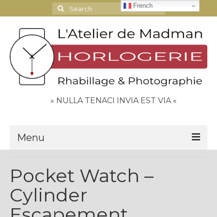
French
Search
for:
» NULLA TENACI INVIA EST VIA «
Menu
Le Journal
Pocket Watch –
Contact
Cylinder
Espace Clients
Escapement