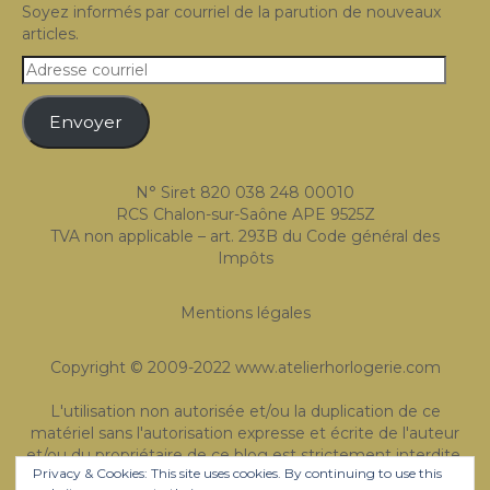
Soyez informés par courriel de la parution de nouveaux
Expositions
articles.
Témoignages
Adresse
courriel
A Propos
Envoyer
N° Siret 820 038 248 00010
RCS Chalon-sur-Saône APE 9525Z
TVA non applicable – art. 293B du Code général des
Impôts
Mentions légales
Copyright © 2009-2022 www.atelierhorlogerie.com
L'utilisation non autorisée et/ou la duplication de ce
matériel sans l'autorisation expresse et écrite de l'auteur
et/ou du propriétaire de ce blog est strictement interdite.
Privacy & Cookies: This site uses cookies. By continuing to use this
Des extraits et des liens peuvent être utilisés, à condition