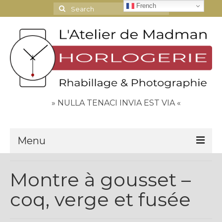
French
Search
for:
» NULLA TENACI INVIA EST VIA «
Menu
Le Journal
Montre à gousset –
Contact
coq, verge et fusée
Espace Clients