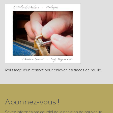
Plus…
Sur l’Établi 2011 – 2022
Marques Suisses du XXe siècle
Grands Horlogers
Abraham-Louis Breguet
Christian Gottfried Hahn
Jean-Antoine Lépine
Polissage d’un ressort pour enlever les traces de rouille.
Dossiers constructeur
Fabricants et poinçons
Exemple de tarifs manufacture
Abonnez-vous !
Outillage horloger
Soyez informés par courriel de la parution de nouveaux