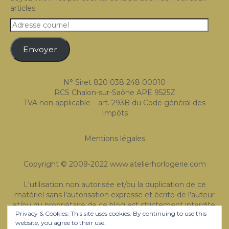
articles.
Expositions
Adresse
Témoignages
courriel
Envoyer
A Propos
N° Siret 820 038 248 00010
RCS Chalon-sur-Saône APE 9525Z
TVA non applicable – art. 293B du Code général des
Impôts
Mentions légales
Copyright © 2009-2022 www.atelierhorlogerie.com
L'utilisation non autorisée et/ou la duplication de ce
matériel sans l'autorisation expresse et écrite de l'auteur
et/ou du propriétaire de ce blog est strictement interdite.
Privacy & Cookies: This site uses cookies. By continuing to use this
Des extraits et des liens peuvent être utilisés, à condition
website, you agree to their use.
que le crédit complet et clair soit donné à Atelier de