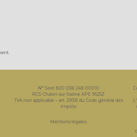
ment.
N° Siret 820 038 248 00010
C
RCS Chalon-sur-Saône APE 9525Z
TVA non applicable – art. 293B du Code général des
L
Impôts
Mentions légales
c